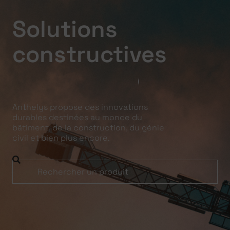
Solutions
constructives
i
n
n
o
v
a
n
t
e
s
e
t
d
u
r
a
Anthelys propose des innovations
durables destinées au monde du
bâtiment, de la construction, du génie
civil et bien plus encore.