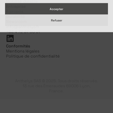
Mobilité durable
Entreprise
Accepter
À propos
Durabilité
Refuser
Newsroom
info@anthelys.fr
+33 4 72 37 50 01
Conformités
Mentions légales
Politique de confidentialité
Anthelys SAS © 2025. Tous droits réservés.
13 rue des Émeraudes 69006 Lyon,
France.