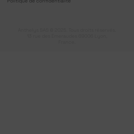
Politique de confidentialité
Anthelys SAS © 2025. Tous droits réservés.
13 rue des Émeraudes 69006 Lyon,
France.