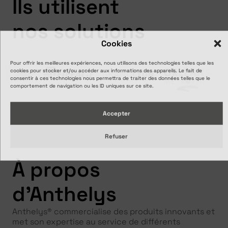
Ils utilisent
nos solutions
Cookies
Pour offrir les meilleures expériences, nous utilisons des technologies telles que les
cookies pour stocker et/ou accéder aux informations des appareils. Le fait de
consentir à ces technologies nous permettra de traiter des données telles que le
comportement de navigation ou les ID uniques sur ce site.
Accepter
Refuser
À propos
d'Anthelys
Anthelys® commercialise des produits innovants et
met son expertise au service de différents