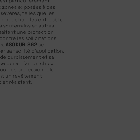
 est particulièrement
 zones exposées à des
sévères, telles que les
 production, les entrepôts,
s souterrains et autres
ssitant une protection
ontre les sollicitations
s.
ASODUR-SG2
se
ar sa facilité d’application,
é de durcissement et sa
ce qui en fait un choix
pour les professionnels
nt un revêtement
 et résistant.