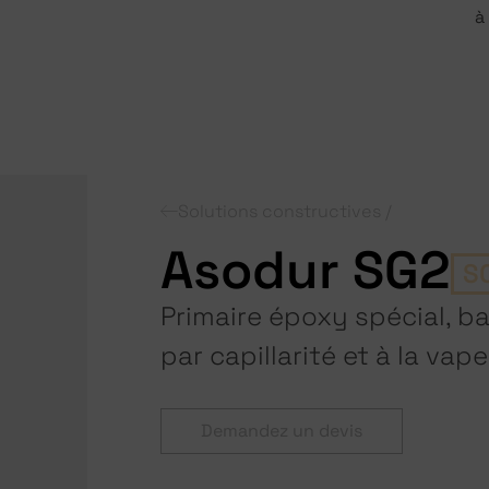
à
Solutions constructives /
Asodur SG2
S
Primaire époxy spécial, b
par capillarité et à la va
Demandez un devis