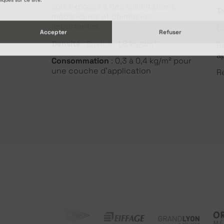
sols exposés à des sollicitations
T
mécaniques et chimiques
importantes.
C
Accepter
Refuser
Densité
: Environ 1,8 kg/dm³
R
a
Consommation
: 0,3 à 0,4 kg/m² pour
une couche d’application
R