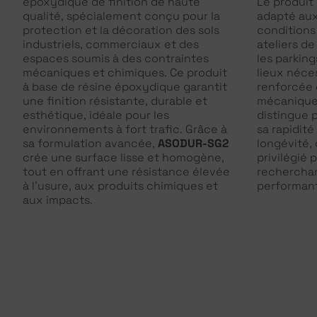
époxydique de finition de haute
Le produit
qualité, spécialement conçu pour la
adapté aux
protection et la décoration des sols
conditions 
industriels, commerciaux et des
ateliers de
espaces soumis à des contraintes
les parking
mécaniques et chimiques. Ce produit
lieux néce
à base de résine époxydique garantit
renforcée c
une finition résistante, durable et
mécanique
esthétique, idéale pour les
distingue p
environnements à fort trafic. Grâce à
sa rapidit
sa formulation avancée,
ASODUR-SG2
longévité, 
crée une surface lisse et homogène,
privilégié 
tout en offrant une résistance élevée
rechercha
à l’usure, aux produits chimiques et
performant
aux impacts.