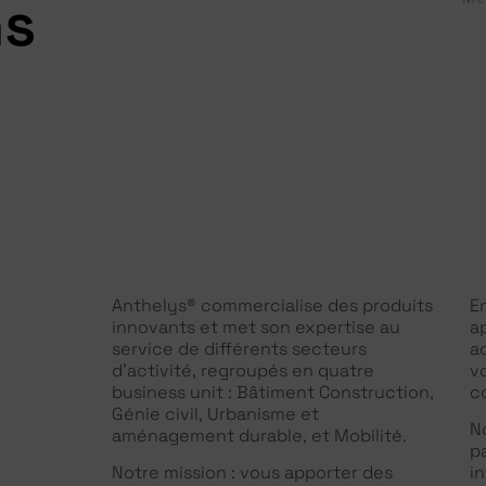
ns
Anthelys® commercialise des produits
E
innovants et met son expertise au
a
service de différents secteurs
a
d’activité, regroupés en quatre
v
business unit : Bâtiment Construction,
c
Génie civil, Urbanisme et
N
aménagement durable, et Mobilité.
p
Notre mission : vous apporter des
i