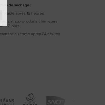
emps de séchage
:
irculable après 12 heures
ésistant aux produits chimiques
près 7 jours
ésistant au trafic après 24 heures