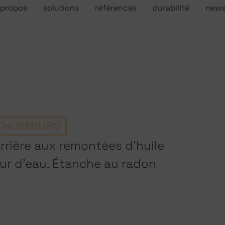
 propos
solutions
références
durabilité
new
CHOMBURG
arrière aux remontées d’huile
peur d’eau. Étanche au radon