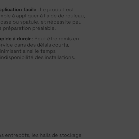
plication facile
: Le produit est
mple à appliquer à l’aide de rouleau,
rosse ou spatule, et nécessite peu
e préparation préalable.
apide à durcir
: Peut être remis en
ervice dans des délais courts,
inimisant ainsi le temps
indisponibilité des installations.
es entrepôts, les halls de stockage