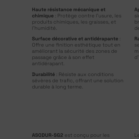
Haute résistance mécanique et
Ap
chimique
: Protège contre l’usure, les
si
produits chimiques, les graisses, et
b
l’humidité.
d
Surface décorative et antidérapante
:
R
Offre une finition esthétique tout en
s
améliorant la sécurité des zones de
m
passage grâce à son effet
d’
antidérapant.
Durabilité
: Résiste aux conditions
sévères de trafic, offrant une solution
durable à long terme.
ASODUR-SG2
est conçu pour les
L