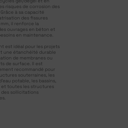
 cycles gel/dégel et en
es risques de corrosion des
 Grâce à sa capacité
trisation des fissures
 mm, il renforce la
des ouvrages en béton et
 besoins en maintenance.
t est idéal pour les projets
t une étanchéité durable
cation de membranes ou
s de surface. Il est
èrement recommandé pour
ructures souterraines, les
d’eau potable, les bassins,
 et toutes les structures
des sollicitations
es.