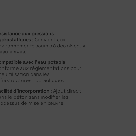
ésistance aux pressions
ydrostatiques
: Convient aux
nvironnements soumis à des niveaux
’eau élevés.
ompatible avec l’eau potable
:
onforme aux réglementations pour
ne utilisation dans les
nfrastructures hydrauliques.
acilité d’incorporation
: Ajout direct
ans le béton sans modifier les
rocessus de mise en œuvre.