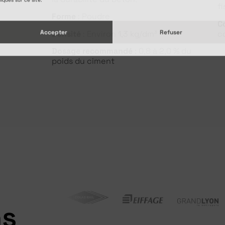
f
Forme
: Poudre
C
Accepter
Refuser
Densité
: Environ 1,3 kg/dm³
c
Dosage recommandé
: 0,8 à 2,0 % du
poids du ciment
ns