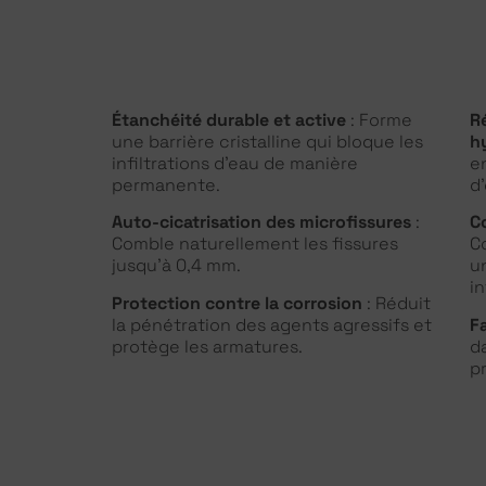
Étanchéité durable et active
: Forme
R
une barrière cristalline qui bloque les
h
infiltrations d’eau de manière
e
permanente.
d
Auto-cicatrisation des microfissures
:
C
Comble naturellement les fissures
C
jusqu’à 0,4 mm.
u
i
Protection contre la corrosion
: Réduit
la pénétration des agents agressifs et
F
protège les armatures.
d
p