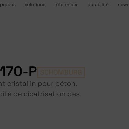
 propos
solutions
références
durabilité
new
L170-P
SCHOMBURG
t cristallin pour béton.
cité de cicatrisation des