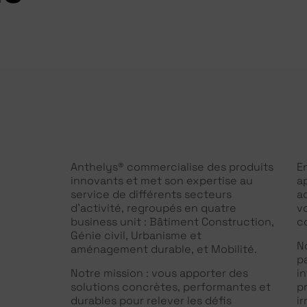
Anthelys® commercialise des produits
E
innovants et met son expertise au
a
service de différents secteurs
a
d’activité, regroupés en quatre
v
business unit : Bâtiment Construction,
c
Génie civil, Urbanisme et
N
aménagement durable, et Mobilité.
p
Notre mission : vous apporter des
i
solutions concrètes, performantes et
p
durables pour relever les défis
i