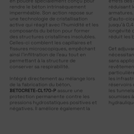
en poudre spécialement conçu pour
effets des
rendre le béton intrinsèquement
réduisant l
imperméable. Son action repose sur
armatures.
une technologie de cristallisation
d’auto-cica
active qui réagit avec l’humidité et les
jusqu’à 0,4
composants du béton pour former
longévité 
des structures cristallines insolubles.
réduit les
Celles-ci comblent les capillaires et
fissures microscopiques, empêchant
Cet adjuvan
ainsi l’infiltration de l’eau tout en
nécessitan
permettant à la structure de
sans appli
conserver sa respirabilité.
revêtement
particuli
Intégré directement au mélange lors
les infrast
de la fabrication du béton,
réservoirs 
BETOCRETE-CL170-P
assure une
les tunnels
protection permanente contre les
soumises à 
pressions hydrostatiques positives et
hydrauliqu
négatives. Il améliore également la