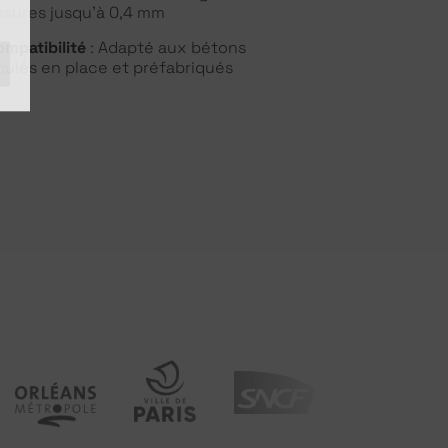
issures jusqu’à 0,4 mm
ompatibilité
: Adapté aux bétons
oulés en place et préfabriqués