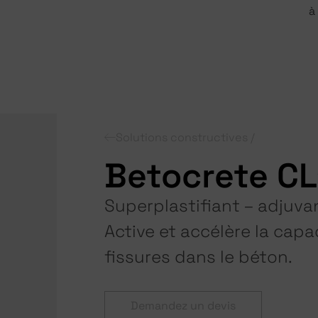
à
Solutions constructives /
Betocrete C
Superplastifiant – adjuvan
Active et accélère la capa
fissures dans le béton.
Demandez un devis