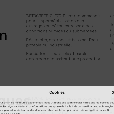
BETOCRETE-CL170-P est recommandé
c
pour l’imperméabilisation des
T
ouvrages en béton exposés à des
on
o
conditions humides ou submergées :
p
Réservoirs, citernes et bassins d’eau
D
potable ou industrielle.
a
Fondations, sous-sols et parois
enterrées nécessitant une protection
Cookies
iques
BETOCRETE-CL170-P est une poudre à
T
base de composés cristallisants et
e
ur offrir les meilleures expériences, nous utilisons des technologies telles que les cookies po
ocker et/ou accéder aux informations des appareils. Le fait de consentir à ces technologies
d’additifs spécifiques qui améliorent
us permettra de traiter des données telles que le comportement de navigation ou les ID
A
la durabilité du béton.
iques sur ce site.