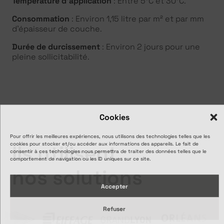
Température d’application
: Entre 5°C et 30°C.
Consommation
: Environ 1,15 litre par m² et par mm
d’épaisseur de couche.
Durée de durcissement
: Environ 2 jours pour une
pleine sollicitabilité.
Cookies
Pour offrir les meilleures expériences, nous utilisons des technologies telles que les
cookies pour stocker et/ou accéder aux informations des appareils. Le fait de
Ils utilisent
consentir à ces technologies nous permettra de traiter des données telles que le
comportement de navigation ou les ID uniques sur ce site.
nos solutions
Accepter
Refuser