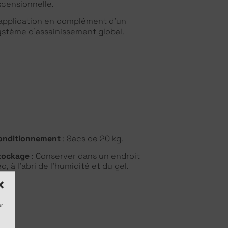
scensionnelle.
’application en complément d’un
ystème d’assainissement global.
onditionnement
: Sacs de 20 kg.
tockage
: Conserver dans un endroit
c, à l’abri de l’humidité et du gel.
ur