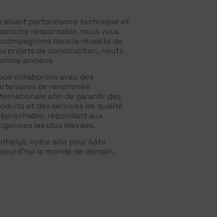
n alliant performance technique et
pproche responsable, nous vous
ccompagnons dans la réussite de
os projets de construction, neufs
omme anciens.
ous collaborons avec des
artenaires de renommée
nternationale afin de garantir des
roduits et des services de qualité
rréprochable, répondant aux
xigences les plus élevées.
thelys, votre allié pour bâtir
ujourd’hui le monde de demain.