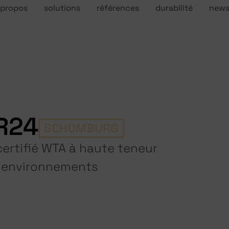
 propos
solutions
références
durabilité
new
R24
SCHOMBURG
ertifié WTA à haute teneur
x environnements