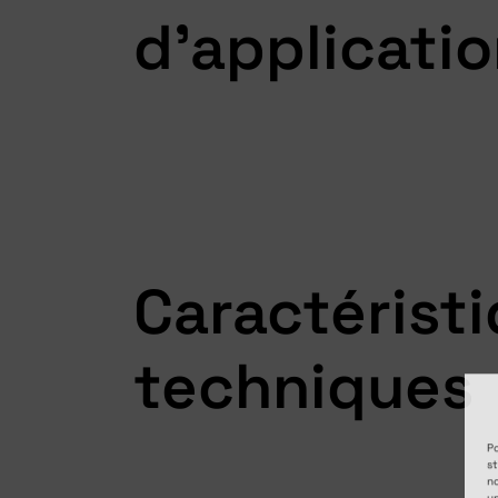
d'applicati
Caractérist
techniques
Po
st
no
un