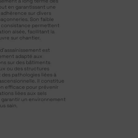
issement à long terme des
out en garantissant une
 adhérence sur divers
açonneries. Son faible
a consistance permettent
tion aisée, facilitant la
vre sur chantier.
 d’assainissement est
rement adapté aux
ons sur des bâtiments
ux ou des structures
 des pathologies liées à
ascensionnelle. Il constitue
on efficace pour prévenir
tions liées aux sels
t garantir un environnement
us sain.