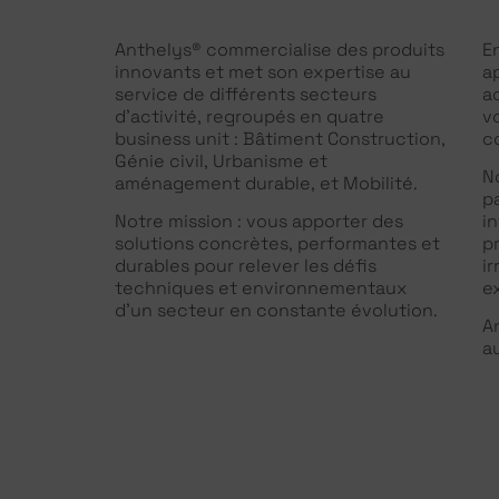
Anthelys® commercialise des produits
E
innovants et met son expertise au
a
service de différents secteurs
a
d’activité, regroupés en quatre
v
business unit : Bâtiment Construction,
c
Génie civil, Urbanisme et
N
aménagement durable, et Mobilité.
p
Notre mission : vous apporter des
i
solutions concrètes, performantes et
p
durables pour relever les défis
i
techniques et environnementaux
e
d’un secteur en constante évolution.
An
a