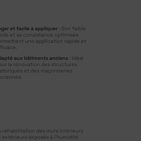
ger et facile à appliquer
: Son faible
oids et sa consistance optimisée
ermettent une application rapide et
fficace.
dapté aux bâtiments anciens
: Idéal
our la rénovation des structures
istoriques et des maçonneries
nciennes.
a réhabilitation des murs intérieurs
t extérieurs exposés à l’humidité