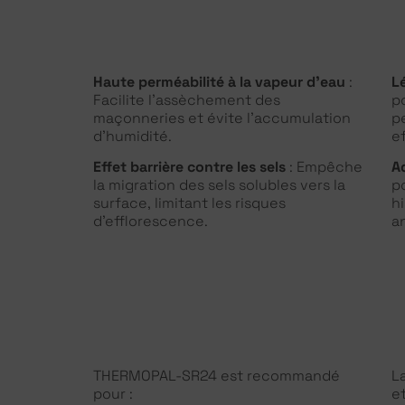
Haute perméabilité à la vapeur d’eau
:
Lé
Facilite l’assèchement des
p
maçonneries et évite l’accumulation
p
d’humidité.
e
Effet barrière contre les sels
: Empêche
A
la migration des sels solubles vers la
p
surface, limitant les risques
h
d’efflorescence.
a
THERMOPAL-SR24 est recommandé
L
pour :
e