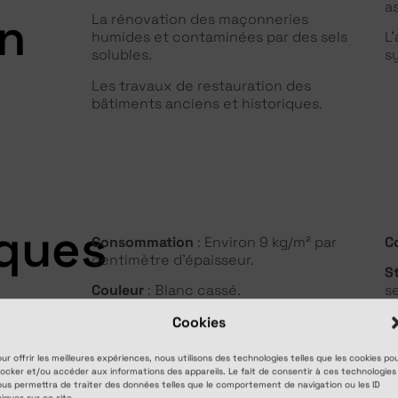
a
on
La rénovation des maçonneries
humides et contaminées par des sels
L
solubles.
s
Les travaux de restauration des
bâtiments anciens et historiques.
iques
Consommation
: Environ 9 kg/m² par
C
centimètre d’épaisseur.
S
Couleur
: Blanc cassé.
se
Cookies
ur offrir les meilleures expériences, nous utilisons des technologies telles que les cookies po
ocker et/ou accéder aux informations des appareils. Le fait de consentir à ces technologies
us permettra de traiter des données telles que le comportement de navigation ou les ID
iques sur ce site.