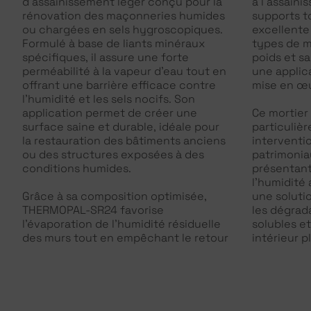
d’assainissement léger conçu pour la
à l’assain
rénovation des maçonneries humides
supports t
ou chargées en sels hygroscopiques.
excellente
Formulé à base de liants minéraux
types de m
spécifiques, il assure une forte
poids et s
perméabilité à la vapeur d’eau tout en
une applica
offrant une barrière efficace contre
mise en œu
l’humidité et les sels nocifs. Son
application permet de créer une
Ce mortier
surface saine et durable, idéale pour
particuliè
la restauration des bâtiments anciens
interventi
ou des structures exposées à des
patrimonia
conditions humides.
présentant
l’humidité 
Grâce à sa composition optimisée,
une soluti
THERMOPAL-SR24 favorise
les dégrada
l’évaporation de l’humidité résiduelle
solubles e
des murs tout en empêchant le retour
intérieur pl