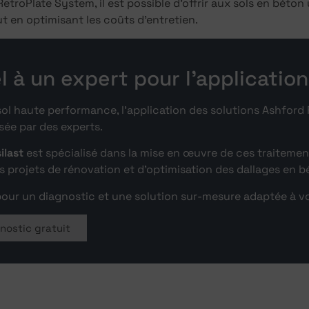
troPlate System, il est possible d’offrir aux sols en béton
t en optimisant les coûts d’entretien.
l à un expert pour l’application
sol haute performance, l’application des solutions Ashford
sée par des experts.
ilast
est spécialisé dans la mise en œuvre de ces traitemen
rojets de rénovation et d’optimisation des dallages en b
our un diagnostic et une solution sur-mesure adaptée à vo
nostic gratuit