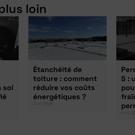
plus loin
Étanchéité de
Per
toiture : comment
S : 
 sol
réduire vos coûts
pour
ié
énergétiques ?
fra
Juin 2026
per
Avril 