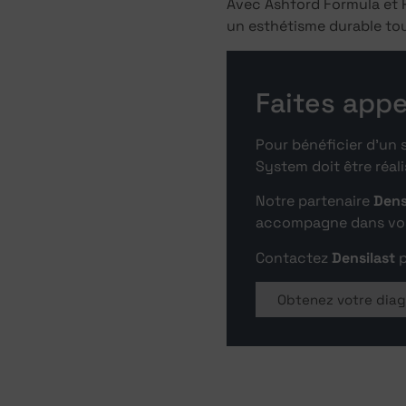
Avec Ashford Formula et Re
un esthétisme durable tou
Faites appe
Pour bénéficier d’un 
System doit être réali
Notre partenaire
Dens
accompagne dans vos p
Contactez
Densilast
p
Obtenez votre diag