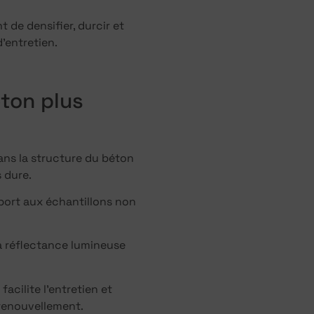
de densifier, durcir et
’entretien.
éton plus
ns la structure du béton
 dure.
pport aux échantillons non
a réflectance lumineuse
facilite l’entretien et
n renouvellement.