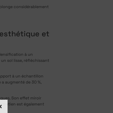
prolonge considérablement
 esthétique et
densification à un
n sol lisse, réfléchissant
apport à un échantillon
se a augmenté de 30 %,
ques. Son effet miroir
entretien est également