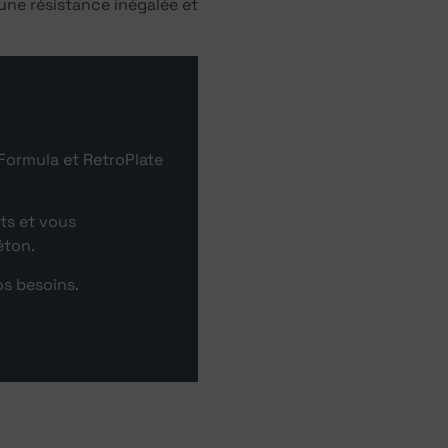
 une résistance inégalée et
 Formula et RetroPlate
ts et vous
éton.
s besoins.