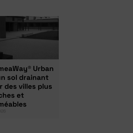
meaWay® Urban
un sol drainant
 des villes plus
îches et
méables
2026