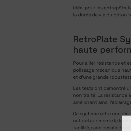
Idéal pour les entrepôts,
la durée de vie du béton t
RetroPlate Sy
haute perfor
Pour allier résistance et 
polissage mécanique haute
et d’une grande robustess
Les tests ont démontré un
non traité. La résistance
améliorant ainsi l’éclaira
Ce système offre une rési
naturel augmente la lumin
facilité, sans besoin de ci