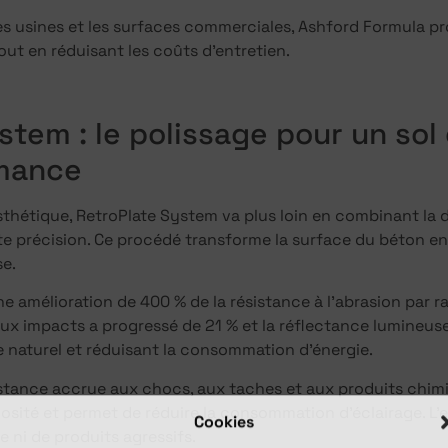
 les usines et les surfaces commerciales, Ashford Formula 
out en réduisant les coûts d’entretien.
stem : le polissage pour un sol
mance
esthétique, RetroPlate System va plus loin en combinant la 
 précision. Ce procédé transforme la surface du béton en u
e.
e amélioration de 400 % de la résistance à l’abrasion par r
 aux impacts a progressé de 21 % et la réflectance lumineu
ge naturel et réduisant la consommation d’énergie.
stance accrue aux chocs, aux taches et aux produits chimi
osité et permet de réduire la consommation d’éclairage. L’
Cookies
re ni de produits agressifs.