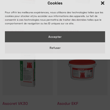
Cookies
Pour offrir les meilleures expériences, nous utilisons des technologies telles que les
cookies pour stocker et/ou accéder aux informations des appareils. Le fait de
Asocret M30
Asocret VK100
consentir à ces technologies nous permettra de traiter des données telles que le
comportement de navigation ou les ID uniques sur ce site.
Lire la suite
Lire la suite
Accepter
Refuser
Asocret VK30
Asodur EKF