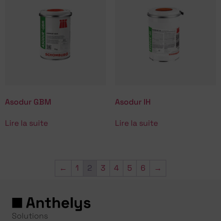
Asodur GBM
Asodur IH
Lire la suite
Lire la suite
←
1
2
3
4
5
6
→
Solutions